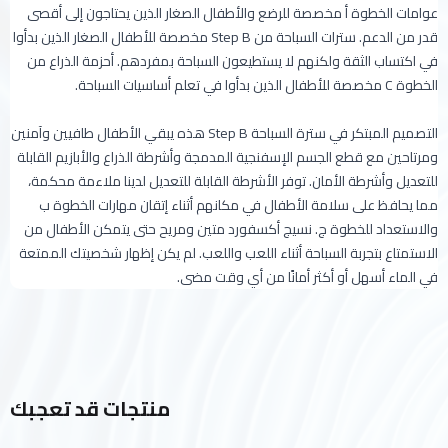
عوامات الخطوة أ مخصصة للرضع والأطفال الصغار الذين يحتاجون إلى أقصى
قدر من الدعم. سترات السباحة من Step B مخصصة للأطفال الصغار الذين بدأوا
في اكتساب الثقة ولكنهم لا يستطيعون السباحة بمفردهم. أحزمة الذراع من
الخطوة C مخصصة للأطفال الذين بدأوا في تعلم أساسيات السباحة.
التصميم المبتكر في سترة السباحة Step B هذه يبقي الأطفال طافيين وآمنين
ومرتاحين مع قطع الجسم الإسفنجية المدمجة وأشرطة الذراع والأبازيم القابلة
للتعديل وأشرطة الأمان. توفر الأشرطة القابلة للتعديل لدينا ملاءمة محكمة،
مما يحافظ على سلامة الأطفال في مكانهم أثناء إتقان مهارات الخطوة ب
والاستعداد للخطوة ج. نسيج أكسفورد متين ومريح حتى يتمكن الأطفال من
الاستمتاع بتجربة السباحة أثناء اللعب واللعب. لم يكن إظهار شخصيتك الممتعة
في الماء أسهل أو أكثر أمانًا من أي وقت مضى.
منتجات قد تعجبك