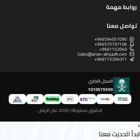
روابط مهمة
تواصل معنا
+966594057090
+966575797106
+9661152040
Sales@anan-alriyadh.com
+966115204011
السجل التجاري
1010575509
الحقوق محفوظة | 2026
عنان الرياض
x
ابدأ الحديث معنا