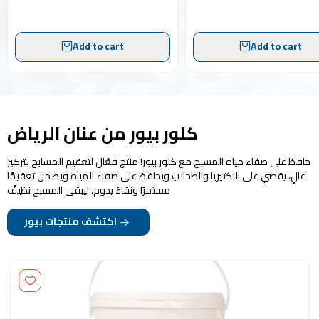
Add to cart
Add to cart
كلور بيور من عنان الرياض
حافظ على صفاء مياه المسبح مع كلور بيور! منتج فعّال لتعقيم المسابح بتركيز
عالٍ، يقضي على البكتيريا والطحالب ويحافظ على صفاء المياه ويضمن تعقيمًا
مستمرًا ونقاءً يدوم، ليبقى المسبح نظيفً
اكتشف منتجات بيور