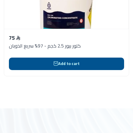
75
كلور بيور 2.5 كجم - 97% سريع الذوبان
Add to cart