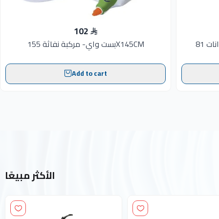
102
بست واي- مركبة نفاثة 155X145CM
Add to cart
الأكثر مبيعًا