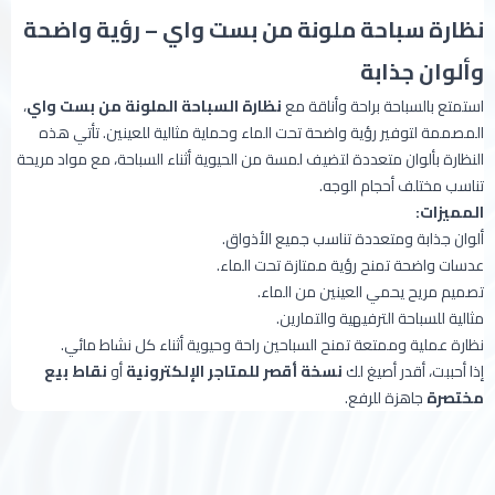
نظارة سباحة ملونة من بست واي – رؤية واضحة
وألوان جذابة
استمتع بالسباحة براحة وأناقة مع
نظارة السباحة الملونة من بست واي
،
المصممة لتوفير رؤية واضحة تحت الماء وحماية مثالية للعينين. تأتي هذه
النظارة بألوان متعددة لتضيف لمسة من الحيوية أثناء السباحة، مع مواد مريحة
تناسب مختلف أحجام الوجه.
المميزات:
ألوان جذابة ومتعددة تناسب جميع الأذواق.
عدسات واضحة تمنح رؤية ممتازة تحت الماء.
تصميم مريح يحمي العينين من الماء.
مثالية للسباحة الترفيهية والتمارين.
نظارة عملية وممتعة تمنح السباحين راحة وحيوية أثناء كل نشاط مائي.
إذا أحببت، أقدر أصيغ لك
نسخة أقصر للمتاجر الإلكترونية
أو
نقاط بيع
مختصرة
جاهزة للرفع.