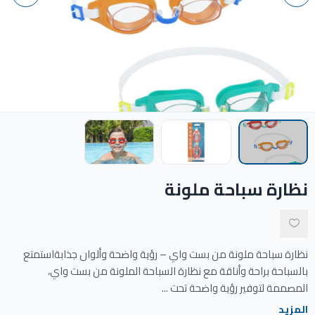
ادوات النظافة
الالعاب المائية
تواصل معنا
المقالات
نظارة سباحة ملونة
خدماتنا
نظارة سباحة ملونة من بست واي – رؤية واضحة وألوان جذابةاستمتع
بالسباحة براحة وأناقة مع نظارة السباحة الملونة من بست واي،
المصممة لتوفير رؤية واضحة تحت ...
المزيد