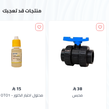
منتجات قد تعجبك
15
38
محبس
محلول اختبار الكلور - PURE OTO1