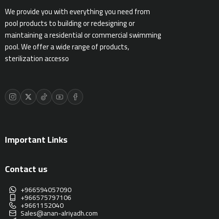
We provide you with everything you need from
ادوات النظافة
pool products to building or redesigning or
maintaining a residential or commercial swimming
pool. We offer a wide range of products,
الالعاب المائية
sterilization accesso
تواصل معنا
المقالات
خدماتنا
Important Links
Contact us
+966594057090
+966575797106
+9661152040
Sales@anan-alriyadh.com