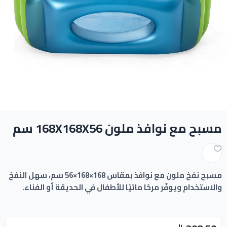
ادوات النظافة
الالعاب المائية
تواصل معنا
المقالات
مسبح مع نوافذ ملون 168X168X56 سم
خدماتنا
مسبح نفخ ملون مع نوافذ بمقاس 168×168×56 سم، سهل النفخ
والاستخدام ويوفّر مرحًا مائيًا للأطفال في الحديقة أو الفناء.