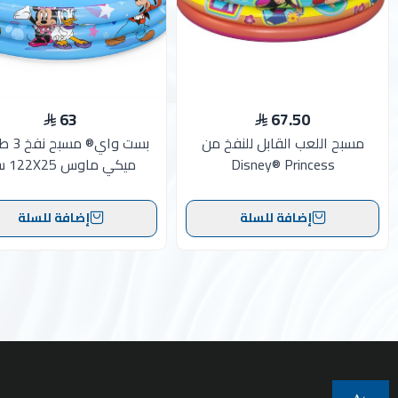
63
67.50
مسبح اللعب القابل للنفخ من
بست واي®
Disney® Princess
ميكي ماوس 122X25 سم
إضافة للسلة
إضافة للسلة