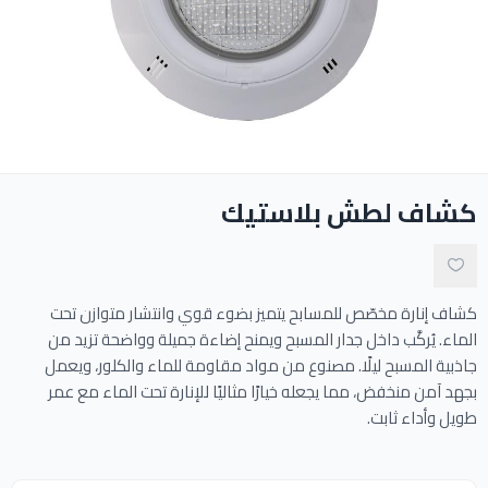
ادوات النظافة
الالعاب المائية
تواصل معنا
كشاف لطش بلاستيك
المقالات
خدماتنا
كشاف إنارة مخصّص للمسابح يتميز بضوء قوي وانتشار متوازن تحت
الماء. يُركَّب داخل جدار المسبح ويمنح إضاءة جميلة وواضحة تزيد من
جاذبية المسبح ليلًا. مصنوع من مواد مقاومة للماء والكلور، ويعمل
بجهد آمن منخفض، مما يجعله خيارًا مثاليًا للإنارة تحت الماء مع عمر
طويل وأداء ثابت.