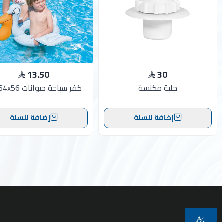
13.50
30
جلبة مكنسة
كفر سباحة حيوانات 64x56 سم
إضافة للسلة
إضافة للسلة