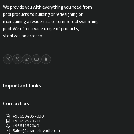
We provide you with everything you need from
ادوات النظافة
pool products to building or redesigning or
maintaining a residential or commercial swimming
pool. We offer a wide range of products,
الالعاب المائية
sterilization accesso
تواصل معنا
المقالات
خدماتنا
Important Links
Contact us
+966594057090
+966575797106
+9661152040
Sales@anan-alriyadh.com