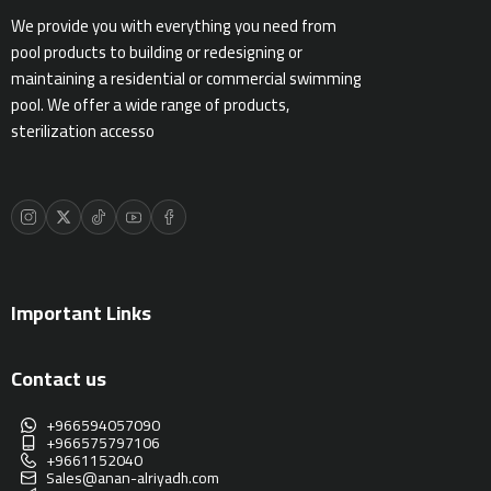
We provide you with everything you need from
ادوات النظافة
pool products to building or redesigning or
maintaining a residential or commercial swimming
pool. We offer a wide range of products,
الالعاب المائية
sterilization accesso
تواصل معنا
المقالات
خدماتنا
Important Links
Contact us
+966594057090
+966575797106
+9661152040
Sales@anan-alriyadh.com