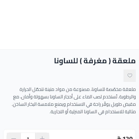
ادوات النظافة
الالعاب المائية
تواصل معنا
ملعقة ( مغرفة ) للساونا
المقالات
خدماتنا
ملعقة مخصّصة للساونا، مصنوعة من مواد متينة تتحمّل الحرارة
والرطوبة. تُستخدم لصب الماء على أحجار الساونا بسهولة وأمان، مع
مقبض طويل يوفّر راحة في الاستخدام ويمنع ملامسة البخار الساخن.
مثالية للاستخدام في الساونا المنزلية أو التجارية.
120