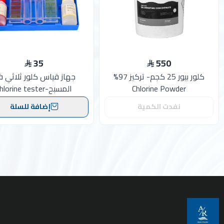
35
550
كلور بيور 25 كجم- تركيز 97%
جهاز قياس كلور ثلاثي 
Chlorine Powder
المسبح-chlorine tester
نفدت الكمية
إضافة للسلة