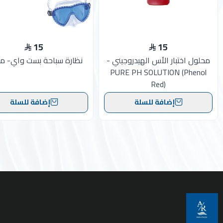
15
15
محلول اختبار الأس الهيدروجيني -
نظارة سباحة بست واي- م
PURE PH SOLUTION (Phenol
Red)
إضافة للسلة
إضافة للسلة