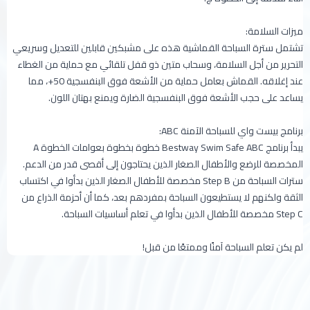
ميزات السلامة:
تشتمل سترة السباحة القماشية هذه على مشبكين قابلين للتعديل وسريعي
التحرير من أجل السلامة، وسحاب متين ذو قفل تلقائي مع حماية من الغطاء
عند إغلاقه. القماش بعامل حماية من الأشعة فوق البنفسجية 50+، مما
يساعد على حجب الأشعة فوق البنفسجية الضارة ويمنع بهتان اللون.
برنامج بيست واي للسباحة الآمنة ABC:
يبدأ برنامج Bestway Swim Safe ABC خطوة بخطوة بعوامات الخطوة A
المخصصة للرضع والأطفال الصغار الذين يحتاجون إلى أقصى قدر من الدعم.
سترات السباحة من Step B مخصصة للأطفال الصغار الذين بدأوا في اكتساب
الثقة ولكنهم لا يستطيعون السباحة بمفردهم بعد، كما أن أحزمة الذراع من
Step C مخصصة للأطفال الذين بدأوا في تعلم أساسيات السباحة.
لم يكن تعلم السباحة آمنًا وممتعًا من قبل!