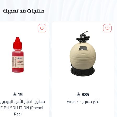
منتجات قد تعجبك
15
885
فلتر مسبح - Emaux
محلول اختبار الأس الهيدروج
E PH SOLUTION (Phenol
Red)