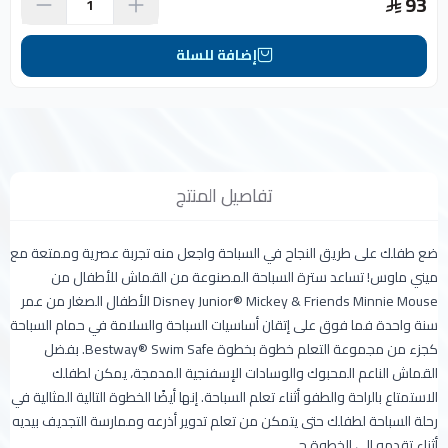
93
إضافة للسلة
تفاصيل المنتج
ضع طفلك على طريق النجاح في السباحة واجعل منه تجربة عصرية وممتعة مع
ميني ماوس! تساعد سترة السباحة المصنوعة من القماش للأطفال من
Disney Junior® Mickey & Friends Minnie Mouse الأطفال الصغار من عمر
سنة واحدة فما فوق على إتقان أساسيات السباحة والسلامة في حمام السباحة
كجزء من مجموعة التعلم خطوة بخطوة Bestway® Swim Safe. بفضل
القماش الناعم المحبوك والوسادات الإسفنجية المدمجة، يمكن لطفلك
الاستمتاع بالراحة والطفو أثناء تعلم السباحة. إنها أيضًا الخطوة التالية المثالية في
رحلة السباحة لطفلك حتى يتمكن من تعلم تدوير أذرعه وممارسة التجديف بيديه
أثناء تقدمه إلى الخطوة ج.