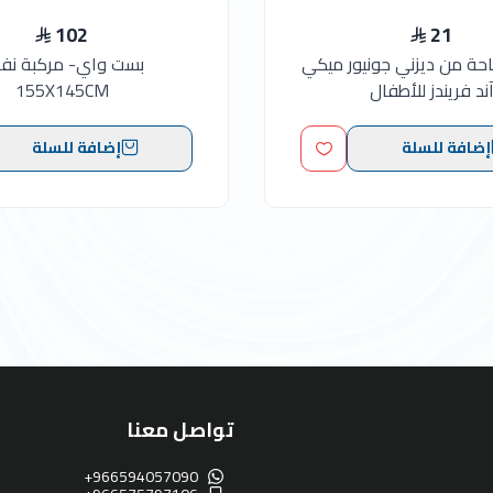
102
21
احة من ديزني جونيور ميكي
بست واي- مركبة نفا
ند فريندز للأطفال
155X145CM
إضافة للسلة
إضافة للسلة
تواصل معنا
+966594057090