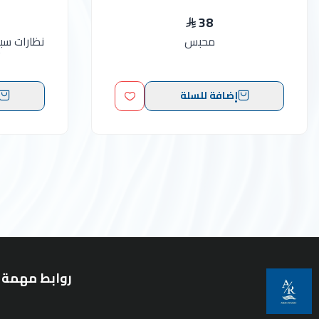
38
محبس
نظارات سب
آ
إضافة للسلة
روابط مهمة