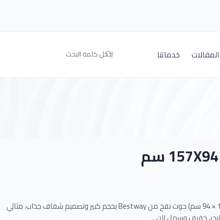
المقالات
خدماتنا
بست واي – حوت نفخ شفاف كبير (157 × 94 سم) حوت نفخ من Bestway بحجم كبير وتصميم شفاف جذاب، مثالي
لبحر، خفيف وسهل الن...