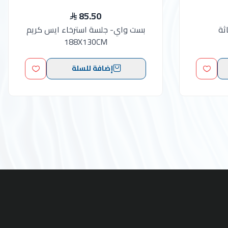
85.50
ثة
بست واي- جلسة استرخاء ايس كريم
188X130CM
إضافة للسلة