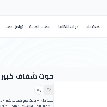
المعقمات
ادوات النظافة
الالعاب المائية
تواصل معنا
حوت شفاف كبير 157X94 سم
للأطفال للعب والاستمتاع بالمسبح أو ا