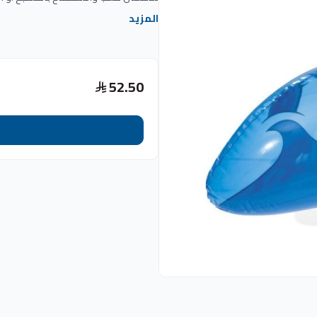
المزيد
52.50