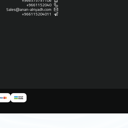
+966575797106
+9661152040
Sales@anan-alriyadh.com
+966115204011