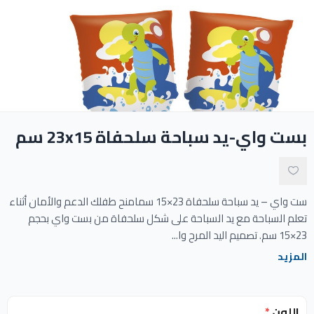
ادوات النظافة
الالعاب المائية
تواصل معنا
بست واي-يد سباحة سلحفاة 23x15 سم
المقالات
خدماتنا
ست واي – يد سباحة سلحفاة 23×15 سمامنح طفلك الدعم والأمان أثناء
تعلم السباحة مع يد السباحة على شكل سلحفاة من بست واي بحجم
23×15 سم. تصميم اليد المرح وا...
المزيد
اللون
*