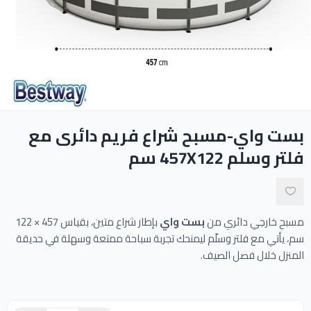
ادوات النظافة
الالعاب المائية
تواصل معنا
بست واي-مسبح شراع فريم دائرى مع
المقالات
فلتر وسلم 457X122 سم
خدماتنا
مسبح خارجي دائري من
بست واي
بإطار شراع متين، بقياس 457 × 122
سم، يأتي مع فلتر وسلّم ليمنحك تجربة سباحة ممتعة وسهلة في حديقة
المنزل خلال فصل الصيف.