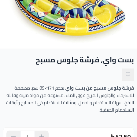
ادوات النظافة
الالعاب المائية
تواصل معنا
بست واي, فرشة جلوس مسبح
المقالات
خدماتنا
فرشة جلوس مسبح من بست واي
بحجم 171×89 سم، مصممة
للاسترخاء والجلوس المريح فوق الماء. مصنوعة من مواد متينة وقابلة
للنفخ، سهلة الاستخدام والحمل، ومثالية للاستخدام في المسابح وأوقات
الاستجمام الصيفية.
52.50