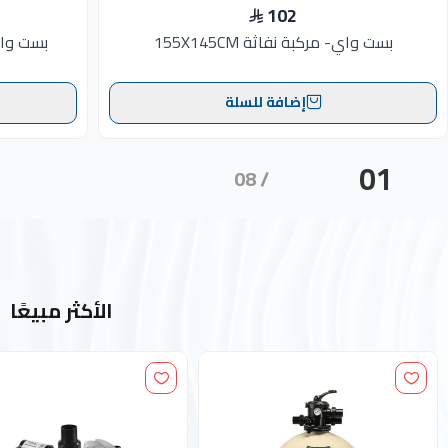
102
بست واي- مركبة نفاثة 155X145CM
بست واي-ق
إضافة للسلة
الأكثر مبيعًا