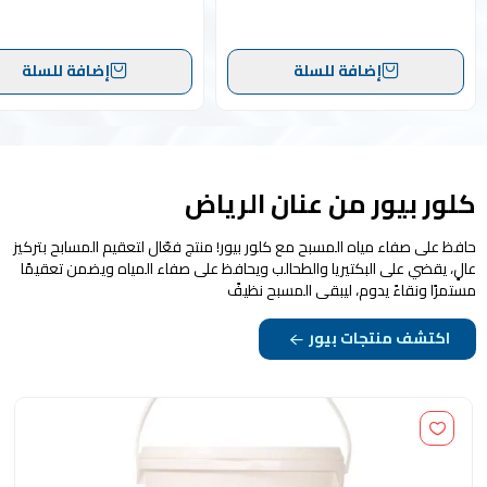
إضافة للسلة
إضافة للسلة
كلور بيور من عنان الرياض
حافظ على صفاء مياه المسبح مع كلور بيور! منتج فعّال لتعقيم المسابح بتركيز
عالٍ، يقضي على البكتيريا والطحالب ويحافظ على صفاء المياه ويضمن تعقيمًا
مستمرًا ونقاءً يدوم، ليبقى المسبح نظيفً
اكتشف منتجات بيور