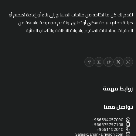
ادوات النظافة
نقدم لك كل ما تحتاجه من منتجات المسابح إلى بناء أو إعادة تصميم أو
صيانة حمام سباحة سكني أو تجاري. ونقدم مجموعة واسعة من
المنتجات وملحقات التعقيم وادوات النظافة والألعاب المائية
الالعاب المائية
تواصل معنا
المقالات
خدماتنا
روابط مهمة
تواصل معنا
+966594057090
+966575797106
+9661152040
Sales@anan-alriyadh.com